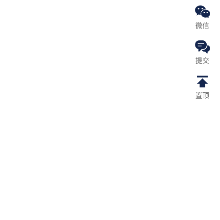
微信
提交
置顶