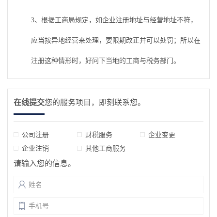
3、根据工商局规定，如企业注册地址与经营地址不符，
应当按异地经营来处理，要限期改正并可以处罚；所以在
注册这种情形时，好问下当地的工商与税务部门。
在线提交
您的服务项目，即刻联系您。
公司注册
财税服务
企业变更
企业注销
其他工商服务
请输入您的信息。