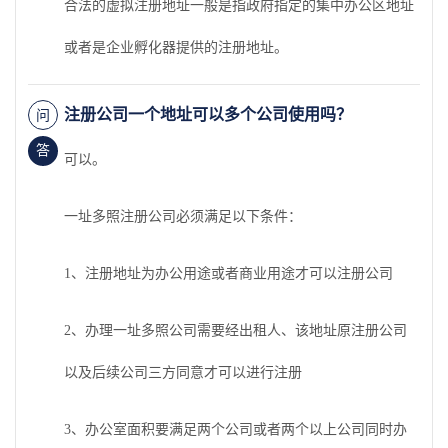
合法的虚拟注册地址一般是指政府指定的集中办公区地址
或者是企业孵化器提供的注册地址。
注册公司一个地址可以多个公司使用吗？
问
答
可以。
一址多照注册公司必须满足以下条件：
1、注册地址为办公用途或者商业用途才可以注册公司
2、办理一址多照公司需要经出租人、该地址原注册公司
以及后续公司三方同意才可以进行注册
3、办公室面积要满足两个公司或者两个以上公司同时办